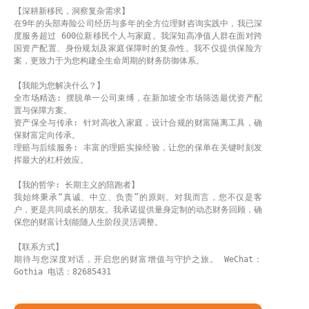
【深耕新移民，洞察复杂需求】
在9年的头部寿险公司经历与多年的全方位理财咨询实践中，我已深
度服务超过 600位新移民个人与家庭。我深知高净值人群在面对跨
国资产配置、身份规划及家庭保障时的复杂性。我不仅提供保险方
案，更致力于为您构建全生命周期的财务防御体系。
【我能为您解决什么？】
全市场精选: 摆脱单一公司束缚，在新加坡全市场筛选最优资产配
置与保障方案。
资产保全与传承: 针对高收入家庭，设计合规的财富隔离工具，确
保财富定向传承。
理赔与后续服务: 丰富的理赔实操经验，让您的保单在关键时刻发
挥最大的杠杆效应。
【我的哲学: 长期主义的陪跑者】
我始终秉承“真诚、中立、负责”的原则。对我而言，您不仅是客
户，更是共同成长的朋友。我承诺提供量身定制的动态财务回顾，确
保您的财富计划能随人生阶段灵活调整。
【联系方式】
期待与您深度对话，开启您的财富增值与守护之旅。 WeChat：
Gothia 电话：82685431