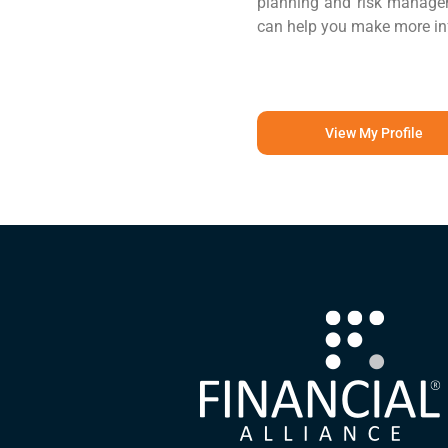
planning and risk manageme
can help you make more inf
View My Profile