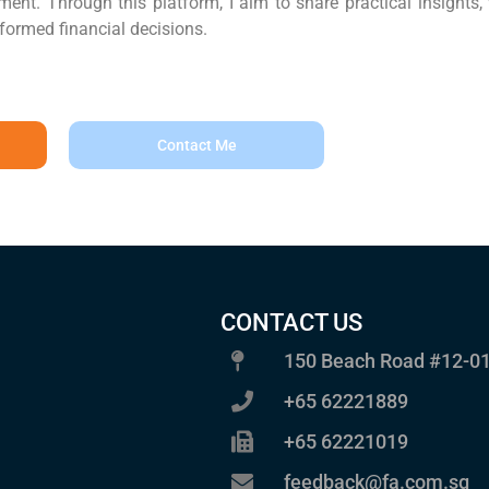
nt. Through this platform, I aim to share practical insights,
ormed financial decisions.
Contact Me
CONTACT US
150 Beach Road #12-01
+65 62221889
+65 62221019
feedback@fa.com.sg