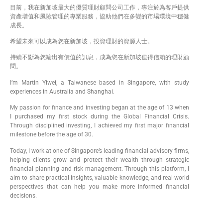
目前，我在新加坡最大的優質理財顧問公司工作，專注於為客戶提供
資產增值和風險管理的專業服務，協助他們在多變的市場環境中穩健
成長。
希望未來可以成為您在新加坡，投資理財的資源人士。
持續不斷為您輸出有價值的訊息，成為您在新加坡值得信賴的理財顧
問。
I’m Martin Yiwei, a Taiwanese based in Singapore, with study
experiences in Australia and Shanghai.
My passion for finance and investing began at the age of 13 when
I purchased my first stock during the Global Financial Crisis.
Through disciplined investing, I achieved my first major financial
milestone before the age of 30.
Today, I work at one of Singapore’s leading financial advisory firms,
helping clients grow and protect their wealth through strategic
financial planning and risk management. Through this platform, I
aim to share practical insights, valuable knowledge, and real-world
perspectives that can help you make more informed financial
decisions.