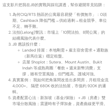
這支影片把我在JB的實戰與踩坑講透，幫你避開常見陷阱：
為何CIQ/RTS 熱區的公寓最容易變「有價無市」：0頭
期、Cashback 降低門檻→供給過剩→租金競爭、車位
不足、轉手難。
法拍(Lelong)警訊：市場上「10間法拍、8間公寓」的
結構風險代表什麼。
JB 應該投什麼：
Landed 排屋：本地剛需＋雇主宿舍需求＋通勤族
（新馬往返）穩定租盤。
店屋 Shoplot：Sutera、Mount Austin、Bukit
Indah 等成熟商圈「餐飲＋週末新幣消費」支
撐，雖有空置風險，但門檻高、護城河強。
真實案例： 我如何把角落間改造出多間房，月租現金流
4,000+。 隔壁 680K 收的法拍屋，市值約 920K 的邏
輯。
資產配置心法：新加坡（基金/保險）＋JB（房產）雙
市場分散風險；震盪時有子彈加倉，資產曲線更平滑。