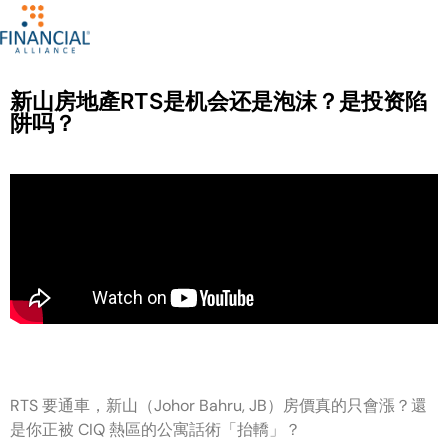
新山房地產RTS是机会还是泡沫？是投资陷
阱吗？
RTS 要通車，新山（Johor Bahru, JB）房價真的只會漲？還
是你正被 CIQ 熱區的公寓話術「抬轎」？