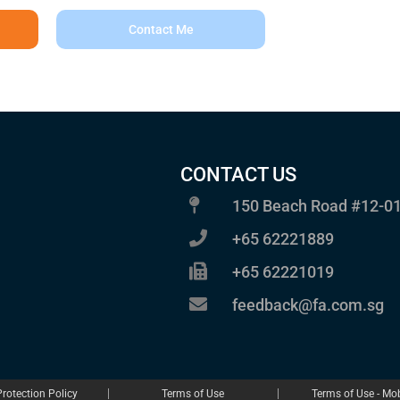
Contact Me
CONTACT US
150 Beach Road #12-01
+65 62221889
+65 62221019
feedback@fa.com.sg
rotection Policy
Terms of Use
Terms of Use - Mob