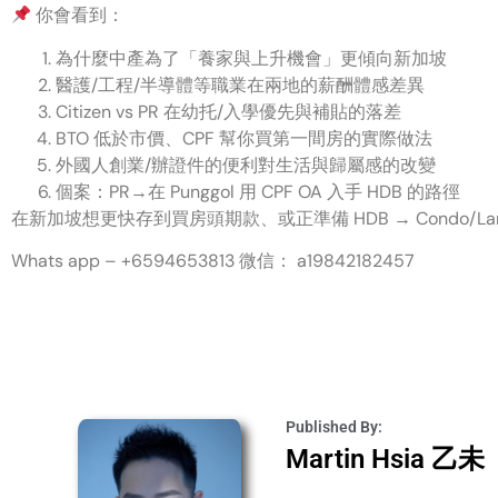
你會看到：
為什麼中產為了「養家與上升機會」更傾向新加坡
醫護/工程/半導體等職業在兩地的薪酬體感差異
Citizen vs PR 在幼托/入學優先與補貼的落差
BTO 低於市價、CPF 幫你買第一間房的實際做法
外國人創業/辦證件的便利對生活與歸屬感的改變
個案：PR→在 Punggol 用 CPF OA 入手 HDB 的路徑
在新加坡想更快存到買房頭期款、或正準備 HDB → Condo/Land
Whats app – +6594653813 微信： a19842182457
Published By:
Martin Hsia 乙未