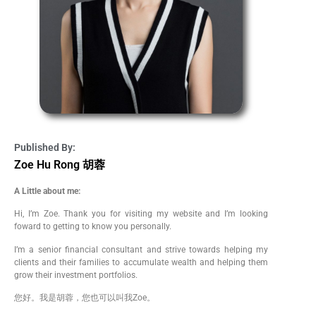
Published By:
Zoe Hu Rong 胡蓉
A Little about me:
Hi, I’m Zoe. Thank you for visiting my website and I’m looking
foward to getting to know you personally.
I’m a senior financial consultant and strive towards helping my
clients and their families to accumulate wealth and helping them
grow their investment portfolios.
您好。我是胡蓉，您也可以叫我Zoe。