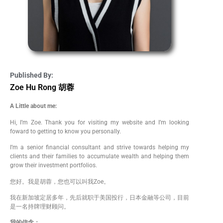
Published By:
Zoe Hu Rong 胡蓉
A Little about me:
Hi, I’m Zoe. Thank you for visiting my website and I’m looking
foward to getting to know you personally.
I’m a senior financial consultant and strive towards helping my
clients and their families to accumulate wealth and helping them
grow their investment portfolios.
您好。我是胡蓉，您也可以叫我Zoe。
我在新加坡定居多年，先后就职于美国投行，日本金融等公司，目前
是一名持牌理财顾问。
我的信念：