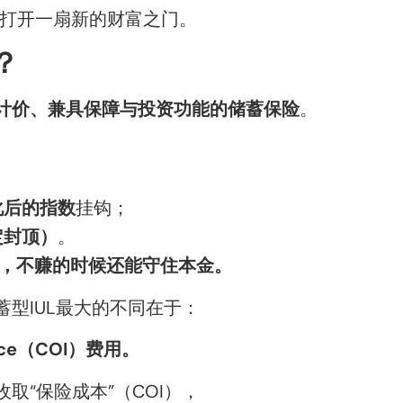
打开一扇新的财富之门。
？
计价、兼具保障与投资功能的储蓄保险
。
化后的指数
挂钩；
定封顶）
。
，不赚的时候还能守住本金。
蓄型IUL最大的不同在于：
ance（COI）费用。
取“保险成本”（COI），