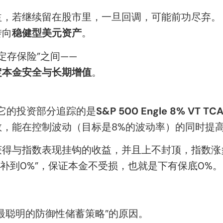
益，若继续留在股市里，一旦回调，可能前功尽弃。
转向
稳健型美元资产
。
“定存保险”之间——
定本金安全与长期增值
。
，它的投资部分追踪的是
S&P 500 Engle 8% VT TCA
，能在控制波动（目标是8%的波动率）的同时提
获得与指数表现挂钩的收益，并且上不封顶，指数涨
“补到0%”，保证本金不受损，也就是下有保底0%。
最聪明的防御性储蓄策略”的原因。