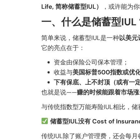
Life, 简称储蓄型IUL）
，或许能为你
一、什么是储蓄型IUL
简单来说，储蓄型IUL是一种
以美元
它的亮点在于：
资金由保险公司保本管理；
收益与
美国标普500指数
或优
下有保底、上不封顶（或有一
也就是说——
赚的时候能跟着市场涨
与传统指数型万能寿险IUL相比，储
储蓄型IUL没有 Cost of Insur
传统IUL除了账户管理费，还会每月收