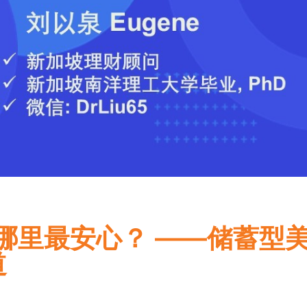
哪里最安心？ ——储蓄型
道