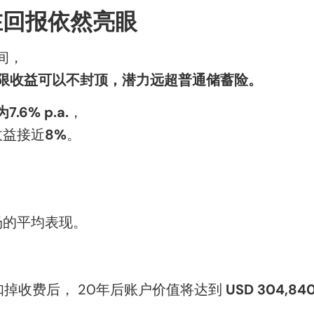
在回报依然亮眼
间，
上限收益可以不封顶，潜力远超普通储蓄险。
6% p.a.
，
收益接近
8%
。
；
场的平均表现。
扣掉收费后， 20年后账户价值将达到
USD 304,84