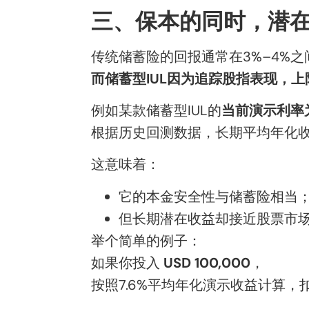
三、保本的同时，潜
传统储蓄险的回报通常在3%–4%之
而储蓄型IUL因为追踪股指表现，
例如某款储蓄型IUL的
当前演示利率为7.
根据历史回测数据，长期平均年化
这意味着：
它的本金安全性与储蓄险相当
但长期潜在收益却接近股票市
举个简单的例子：
如果你投入
USD 100,000
，
按照7.6%平均年化演示收益计算，