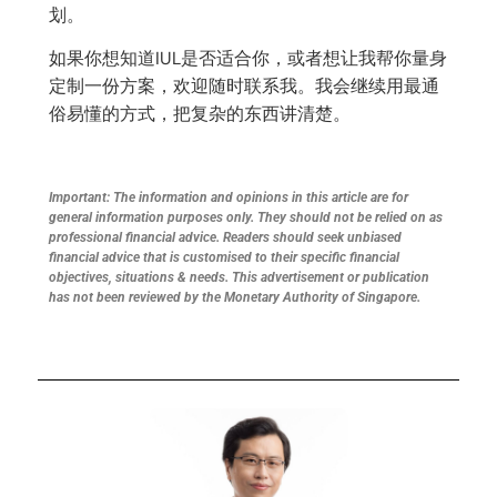
划。
如果你想知道IUL是否适合你，或者想让我帮你量身
定制一份方案，欢迎随时联系我。我会继续用最通
俗易懂的方式，把复杂的东西讲清楚。
Important: The information and opinions in this article are for
general information purposes only. They should not be relied on as
professional financial advice. Readers should seek unbiased
financial advice that is customised to their specific financial
objectives, situations & needs. This advertisement or publication
has not been reviewed by the Monetary Authority of Singapore.