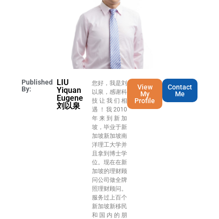
LIU
Published
您好，我是刘
View
Contact
By:
Yiquan
以泉，感谢科
My
Me
Eugene
Profile
技让我们相
刘以泉
遇！我2010
年来到新加
坡，毕业于新
加坡新加坡南
洋理工大学并
且拿到博士学
位。现在在新
加坡的理财顾
问公司做全牌
照理财顾问。
服务过上百个
新加坡新移民
和国内的朋