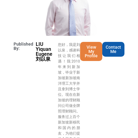
LIU
Published
您好，我是刘
View
Contact
By:
Yiquan
以泉，感谢科
My
Me
Eugene
Profile
技让我们相
刘以泉
遇！我2010
年来到新加
坡，毕业于新
加坡新加坡南
洋理工大学并
且拿到博士学
位。现在在新
加坡的理财顾
问公司做全牌
照理财顾问。
服务过上百个
新加坡新移民
和国内的朋
友，为他们提