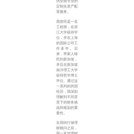
供全面专业的
定制化资产配
置服务。
我曾经是一名
工程师，在浙
江大学获得学
位，并在上海
的国际公司工
作多年。后
来，带家人移
民到新加坡，
并且在新加坡
南洋理工大学
获得哲学博士
学位。通过这
一系列的跨国
经历，我深刻
理解到不同背
景下的财务挑
战和规划的重
要性。
在我转行做理
财顾问之前，
我一直对理财