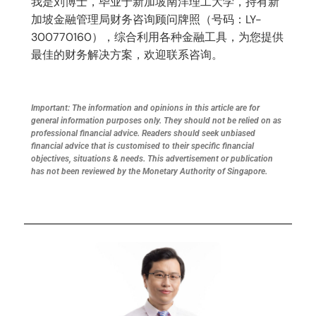
我是刘博士，毕业于新加坡南洋理工大学，持有新
加坡金融管理局财务咨询顾问牌照（号码：LY-
300770160），综合利用各种金融工具，为您提供
最佳的财务解决方案，欢迎联系咨询。
Important: The information and opinions in this article are for
general information purposes only. They should not be relied on as
professional financial advice. Readers should seek unbiased
financial advice that is customised to their specific financial
objectives, situations & needs. This advertisement or publication
has not been reviewed by the Monetary Authority of Singapore.