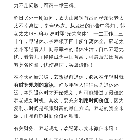
力不足问题，可谓一举三得。
昨日另外一则新闻，农夫山泉钟首富的母亲郭老太
太不幸离世，享寿95岁。从发出的讣告中得知，郭
老太太1980年51岁时即“光荣离休”，一生工作二三
十年，早退休加长寿领了四十多年离休金。郭老太
太本来过着人世间最幸福的退休生活，自己养老无
忧，看着儿子慢慢成为中国首富，可最后却因首富
被莫名网暴，忧伤离世，实属遗憾！
在今天的新加坡，若想提前退休，必须在年轻时就
有财务规划的意识
。许多年轻人往往认为退休还
远，等到退休时才开始规划，却可能错过了最佳的
养老规划时机。其次，要充分
利用时间价值
，因为
复利加时间是积累财富的最佳方式。养老的资金来
源，正是前期时间价值的积累。
有关财务、养老规划，欢迎添加文末微信来聊！