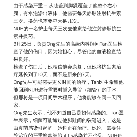
由于感染严重 – 从膝盖到脚踝覆盖了他整个右小
腿，有水泡渗出液体，他需要每天静脉注射抗生素
三次。换药也需要每天换几次。
NUH的一名护士每天三次去他家给他注射静脉抗生
素并换药。
3月25日，负责Ong先生的高级内科顾问Tan医生检
查了他的伤口，因为她担心，尽管他的血液检查结
果良好。
检查了伤口后，她相信他会康复，但她将抗生素治
疗延长到了10天，而不是原来的7天。
Ong先生可能需要更长时间的治疗，Tan医生希望他
能回到NUH进行需要时插入导管（细管）的手术。
但那将是一项日间手术程序，他将能够在同一天回
家。
Ong先生表示，他不知道自己是如何感染的。Tan医
生表示，细菌可能通过他脚趾间的裂缝进入，这是
由真菌感染引起的，她也正在治疗。她说，需要住
院治疗的严重蜂窝细胞ulitis感染并不少见，NUH每