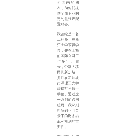
和国内的朋
友，为他们提
供全面专业的
定制化资产配
置服务。
我曾经是一名
工程师，在浙
江大学获得学
位，并在上海
的国际公司工
作多年。后
来，带家人移
民到新加坡，
并且在新加坡
南洋理工大学
获得哲学博士
学位。通过这
一系列的跨国
经历，我深刻
理解到不同背
景下的财务挑
战和规划的重
要性。