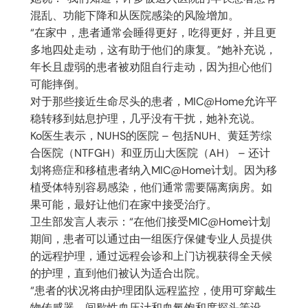
混乱、功能下降和从医院感染的风险增加。
“在家中，患者通常会睡得更好，吃得更好，并且更
多地四处走动，这有助于他们的康复。”她补充说，
年长且虚弱的患者被劝阻自行走动，因为担心他们
可能摔倒。
对于那些接近生命尽头的患者，MIC@Home允许平
稳转移到姑息护理，几乎没有干扰，她补充说。
Ko医生表示，NUHS的医院 – 包括NUH、黄廷芳综
合医院（NTFGH）和亚历山大医院（AH） – 还计
划将癌症和移植患者纳入MIC@Home计划。因为移
植受体特别容易感染，他们通常需要隔离病房。如
果可能，最好让他们在家中接受治疗。
卫生部发言人表示：“在他们接受MIC@Home计划
期间，患者可以通过由一组医疗保健专业人员提供
的远程护理，通过远程会诊和上门访视获得全天候
的护理，直到他们被认为适合出院。
“患者的状况将由护理团队远程监控，使用可穿戴生
物传感器、间歇性血压计和血氧饱和度探头等设