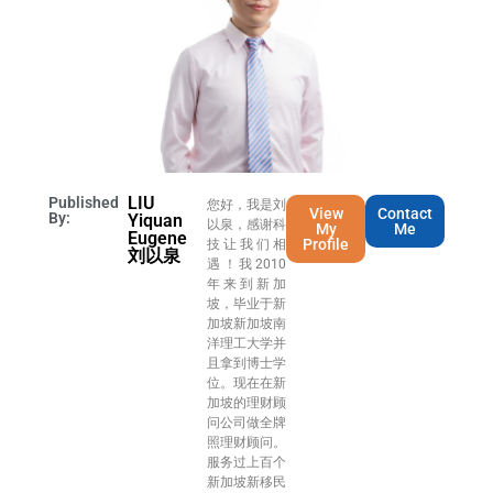
LIU
Published
您好，我是刘
View
Contact
By:
Yiquan
以泉，感谢科
My
Me
Eugene
Profile
技让我们相
刘以泉
遇！我2010
年来到新加
坡，毕业于新
加坡新加坡南
洋理工大学并
且拿到博士学
位。现在在新
加坡的理财顾
问公司做全牌
照理财顾问。
服务过上百个
新加坡新移民