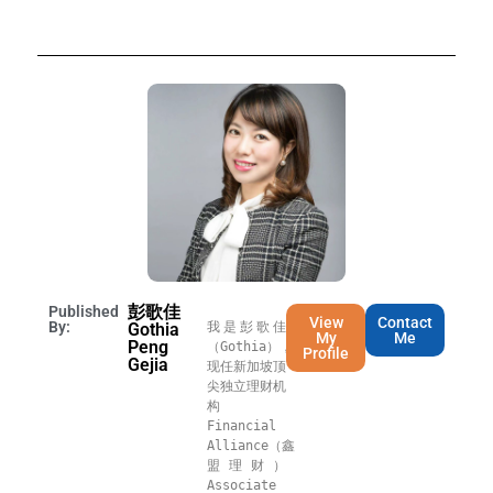
彭歌佳
Published
View
Contact
By:
Gothia
我是彭歌佳
My
Me
Peng
（Gothia），
Profile
Gejia
现任新加坡顶
尖独立理财机
构 
Financial 
Alliance（鑫
盟理财）
Associate 