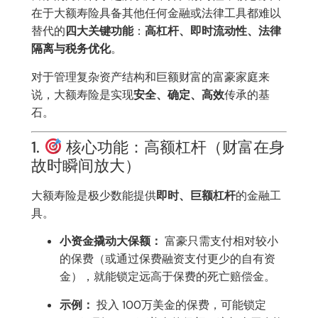
在于大额寿险具备其他任何金融或法律工具都难以
替代的
四大关键功能
：
高杠杆、即时流动性、法律
隔离与税务优化
。
对于管理复杂资产结构和巨额财富的富豪家庭来
说，大额寿险是实现
安全、确定、高效
传承的基
石。
1.
核心功能：高额杠杆（财富在身
故时瞬间放大）
大额寿险是极少数能提供
即时、巨额杠杆
的金融工
具。
小资金撬动大保额：
富豪只需支付相对较小
的保费（或通过保费融资支付更少的自有资
金），就能锁定远高于保费的死亡赔偿金。
示例：
投入 100万美金的保费，可能锁定