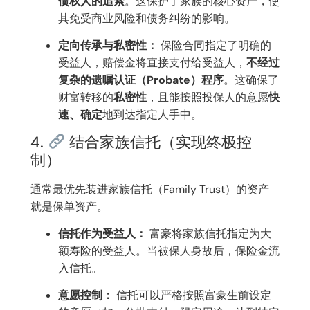
债权人的追索
。这保护了家族的核心资产，使
其免受商业风险和债务纠纷的影响。
定向传承与私密性：
保险合同指定了明确的
受益人，赔偿金将直接支付给受益人，
不经过
复杂的遗嘱认证（Probate）程序
。这确保了
财富转移的
私密性
，且能按照投保人的意愿
快
速、确定
地到达指定人手中。
4.
结合家族信托（实现终极控
制）
通常最优先装进家族信托（Family Trust）的资产
就是保单资产。
信托作为受益人：
富豪将家族信托指定为大
额寿险的受益人。当被保人身故后，保险金流
入信托。
意愿控制：
信托可以严格按照富豪生前设定