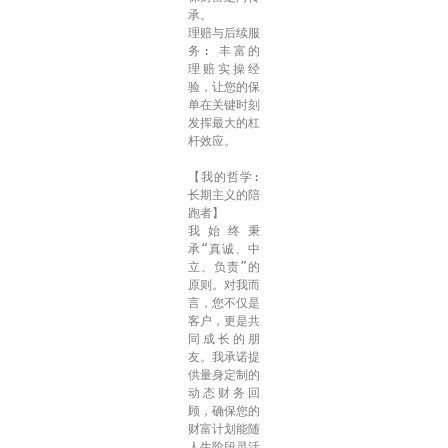
承。
理赔与后续服
务: 丰富的
理赔实操经
验，让您的保
单在关键时刻
发挥最大的杠
杆效应。
【我的哲学: 
长期主义的陪
跑者】
我始终秉
承“真诚、中
立、负责”的
原则。对我而
言，您不仅是
客户，更是共
同成长的朋
友。我承诺提
供量身定制的
动态财务回
顾，确保您的
财富计划能随
人生阶段灵活