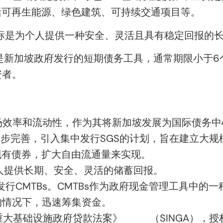
括可再生能源、绿色建筑、可持续交通项目等。
标是为
个人提供一种安全、灵活且具有稳定回报的
）是新加坡政府发行的短期
债务工具
，通常期限小于6
资者
。
市场效率和流动性，作为其将新加坡发展为
国际债务中
步完善，引入集中发行SGS的计划，旨在
建立大规
现有债券，扩大自由流通量来实现。
人
提供长期、
安全、灵活的储蓄回报。
发行
CMTBs
。CMTBs
作
为政府现金管理工具
中的一
的情况下，迅速筹集资金。
重大基础设施政府贷款法案》
（SINGA）
，授