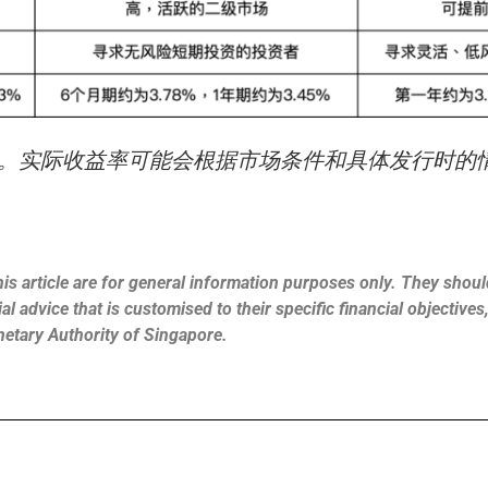
2日。实际收益率可能会根据市场条件和具体发行时的
is article are for general information purposes only. They should
l advice that is customised to their specific financial objective
netary Authority of Singapore.