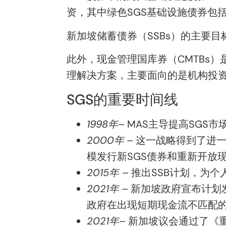
资
，其中
绿色SGS基础设施
债券
包
新加坡储蓄债券（SSBs）的主要目
此外，现金管理国库券（CMTBs
理解决方案
，
主要面向的是机构投
SGS的重要时间线
1998年
–
MAS主导提高SGS
2000年
–
这一战略得到了进一
模发行新SGS债券和重新开放
2015年
–
推出
SSB计划
，为个
2021年
–
新加坡
政府宣布计划
政府在出现短期现金流不匹配
2021年
–
新加坡
议会通过了
《