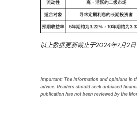
以上数据更新截止于2024年7月
Important: The information and opinions in th
advice. Readers should seek unbiased financia
publication has not been reviewed by the Mo