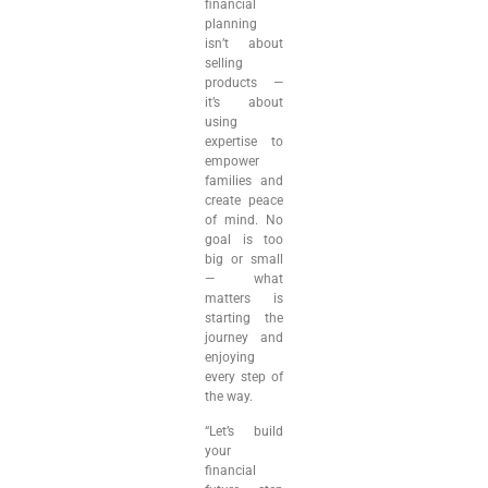
financial
planning
isn’t about
selling
products —
it’s about
using
expertise to
empower
families and
create peace
of mind. No
goal is too
big or small
— what
matters is
starting the
journey and
enjoying
every step of
the way.
“Let’s build
your
financial