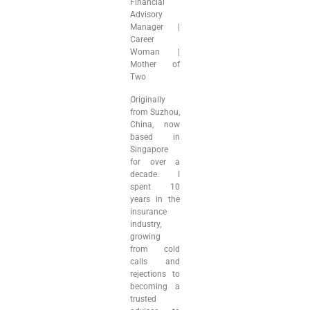
Financial
Advisory
Manager |
Career
Woman |
Mother of
Two
Originally
from Suzhou,
China, now
based in
Singapore
for over a
decade. I
spent 10
years in the
insurance
industry,
growing
from cold
calls and
rejections to
becoming a
trusted