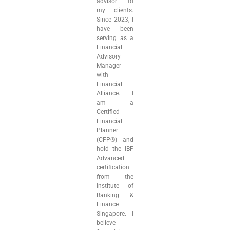
advisor to
my clients.
Since 2023, I
have been
serving as a
Financial
Advisory
Manager
with
Financial
Alliance. I
am a
Certified
Financial
Planner
(CFP®) and
hold the IBF
Advanced
certification
from the
Institute of
Banking &
Finance
Singapore. I
believe