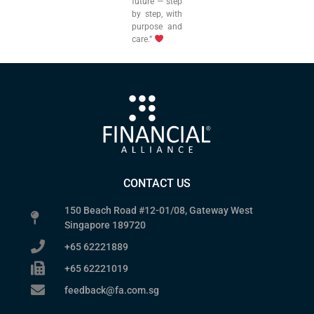
future — step
by step, with
purpose and
care.”
CONTACT US
150 Beach Road #12-01/08, Gateway West
Singapore 189720
+65 62221889
+65 62221019
feedback@fa.com.sg