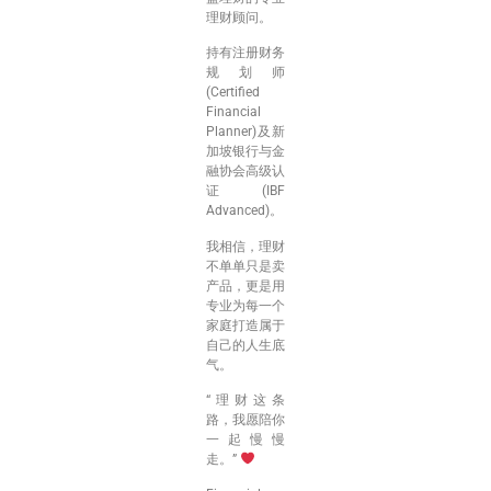
理财顾问。
持有注册财务
规划师
(Certified
Financial
Planner)及新
加坡银行与金
融协会高级认
证(IBF
Advanced)。
我相信，理财
不单单只是卖
产品，更是用
专业为每一个
家庭打造属于
自己的人生底
气。
“理财这条
路，我愿陪你
一起慢慢
走。”