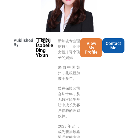
丁翊洵
Published
新加坡专业理
View
Contact
By:
Isabelle
财顾问 | 职业
My
Me
Ding
Profile
女性 | 两个孩
Yixun
子的妈妈
来自中国苏
州，扎根新加
坡十多年。
曾在保险公司
奋斗十年，从
无数次陌生拜
访中成长为客
户信赖的理财
伙伴。
2023年起，
成为新加坡鑫
盟理财的专业