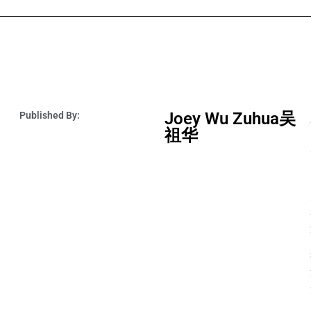
Joey Wu Zuhua吴
Published By:
祖华