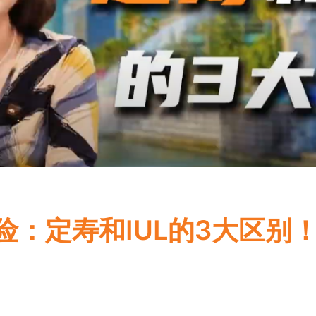
：定寿和IUL的3大区别
5