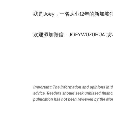
我是Joey，一名从业12年的新加
欢迎添加微信：JOEYWUZUHUA 或What
Important: The information and opinions in th
advice. Readers should seek unbiased financia
publication has not been reviewed by the Mo