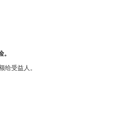
险。
额给受益人。