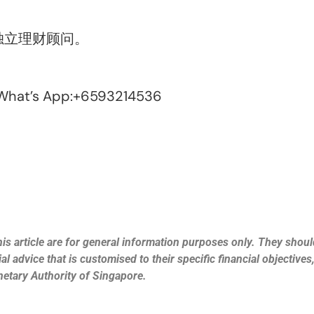
坡独立理财顾问。
’s App:+6593214536
is article are for general information purposes only. They should
l advice that is customised to their specific financial objective
netary Authority of Singapore.