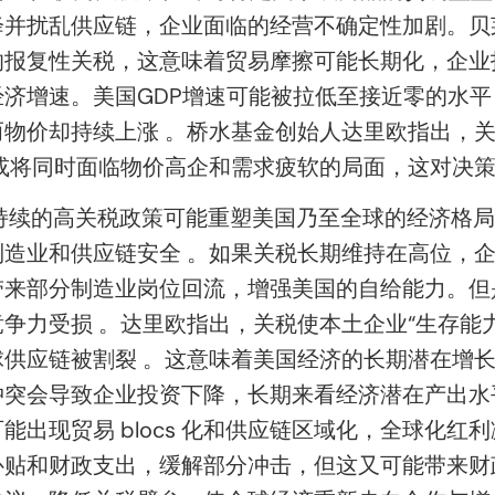
降并扰乱供应链，企业面临的经营不确定性加剧。贝
的报复性关税，这意味着贸易摩擦可能长期化，企业
济增速。美国GDP增速可能被拉低至接近零的水平 
物价却持续上涨 。桥水基金创始人达里欧指出，
或将同时面临物价高企和需求疲软的局面，这对决
，持续的高关税政策可能重塑美国乃至全球的经济格
造业和供应链安全 。如果关税长期维持在高位，
带来部分制造业岗位回流，增强美国的自给能力。但
争力受损 。达里欧指出，关税使本土企业“生存能
供应链被割裂 。这意味着美国经济的长期潜在增
突会导致企业投资下降，长期来看经济潜在产出水
能出现贸易 blocs 化和供应链区域化，全球化红
补贴和财政支出，缓解部分冲击，但这又可能带来财