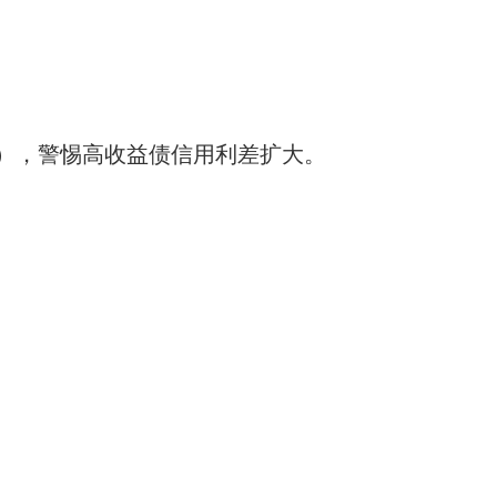
。
S），警惕高收益债信用利差扩大。
。