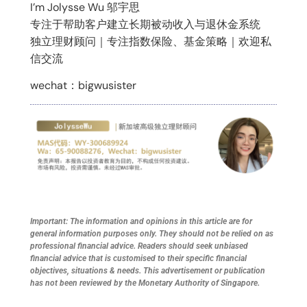
I’m Jolysse Wu 邬宇思
专注于帮助客户建立长期被动收入与退休金系统
独立理财顾问｜专注指数保险、基金策略｜欢迎私
信交流
wechat：bigwusister
Important: The information and opinions in this article are for
general information purposes only. They should not be relied on as
professional financial advice. Readers should seek unbiased
financial advice that is customised to their specific financial
objectives, situations & needs. This advertisement or publication
has not been reviewed by the Monetary Authority of Singapore.