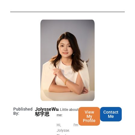
JolysseWu
Published
A Little about
View
Contact
By:
邬宇思
me:
My
Me
Profile
Hi, I’m
Jolysse.