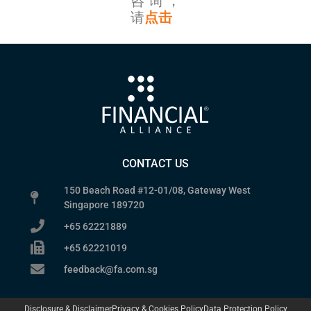
咨询，
请
点击
CONTACT US
150 Beach Road #12-01/08, Gateway West
Singapore 189720
+65 62221889
+65 62221019
feedback@fa.com.sg
Disclosure & Disclaimer
Privacy & Cookies Policy
Data Protection Policy