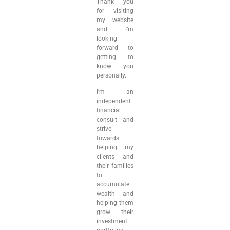
Thank you
for visiting
my website
and I’m
looking
forward to
getting to
know you
personally.
I’m an
independent
financial
consult and
strive
towards
helping my
clients and
their families
to
accumulate
wealth and
helping them
grow their
investment