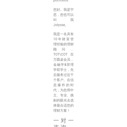
portfolios.
您好。我是宇
思，您也可以
叫我
Jolysse。
我是一名具有
10年财富管
理经验的理财
顾问，
TOT\COT百
万圆桌会员，
金融学&管理
学双学士，先
后服务过近千
个客户。在信
息爆炸的时
代，为您用中
立、专业、挑
剔的眼光去选
择最合适您的
理财方案！
一对一