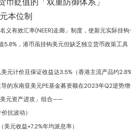
货币贬值的「双重防御体系」
美元本位制
元名义有效汇率(NEER)走廊」制度，使新元实际挂
值5.8%，港币虽挂钩美元但缺乏独立货币政策工具
美元计价且保证收益达3.5%（香港主流产品约2.8
的东南亚美元PE基金募资额在2023年Q2逆势增长1
+美元资产进攻」组合——
计价抗波动）
s（美元收益+7.2%年均派息率）