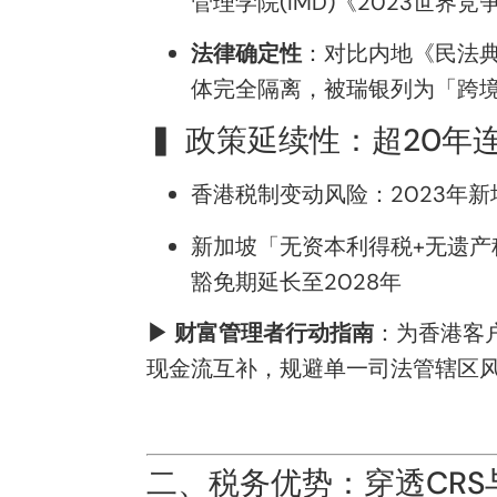
管理学院(IMD)《2023世
法律确定性
：对比内地《民法典
体完全隔离，被瑞银列为「跨
▍ 政策延续性：超20年
香港税制变动风险：2023年新
新加坡「无资本利得税+无遗产
豁免期延长至2028年
▶ 财富管理者行动指南
：为香港客
现金流互补，规避单一司法管辖区
二、税务优势：穿透CR