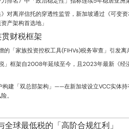
界竞争力排名》中「政治稳定性」指标连续5年稳居亚洲
》对离岸信托的穿透性监管，新加坡通过《可变资本
境资产架构首选地」
连贯财税框架
增的「家族投资控权工具(FIHVs)税务审查」引发
税」框架自2008年延续至今，且2023年最新《
户构建「双总部架构」——在新加坡设立VCC实体
风险。
S与全球最低税的「高阶合规红利」