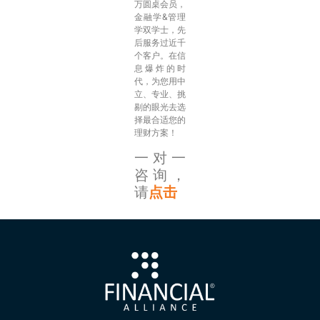
万圆桌会员，
金融学&管理
学双学士，先
后服务过近千
个客户。在信
息爆炸的时
代，为您用中
立、专业、挑
剔的眼光去选
择最合适您的
理财方案！
一对一
咨询，
请
点击