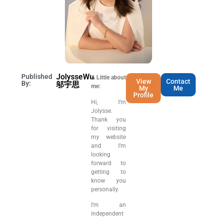
JolysseWu
Published
A Little about
View
Contact
By:
邬宇思
me:
My
Me
Profile
Hi, I’m
Jolysse.
Thank you
for visiting
my website
and I’m
looking
forward to
getting to
know you
personally.
I’m an
independent