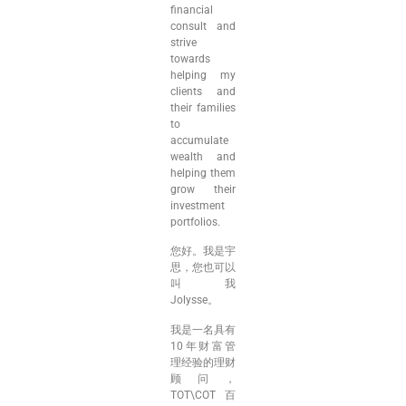
financial
consult and
strive
towards
helping my
clients and
their families
to
accumulate
wealth and
helping them
grow their
investment
portfolios.
您好。我是宇
思，您也可以
叫我
Jolysse。
我是一名具有
10年财富管
理经验的理财
顾问，
TOT\COT百