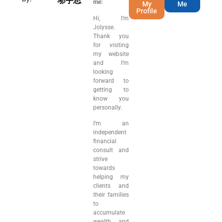
邬宇思
me:
My
Me
Profile
Hi, I’m
Jolysse.
Thank you
for visiting
my website
and I’m
looking
forward to
getting to
know you
personally.
I’m an
independent
financial
consult and
strive
towards
helping my
clients and
their families
to
accumulate
wealth and