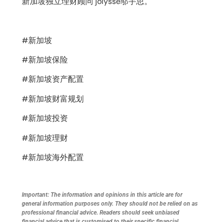
新加坡独立理财顾问 jolysse邬宇思。
#新加坡
#新加坡保险
#新加坡资产配置
#新加坡财富规划
#新加坡投资
#新加坡理财
#新加坡海外配置
Important: The information and opinions in this article are for
general information purposes only. They should not be relied on as
professional financial advice. Readers should seek unbiased
financial advice that is customised to their specific financial