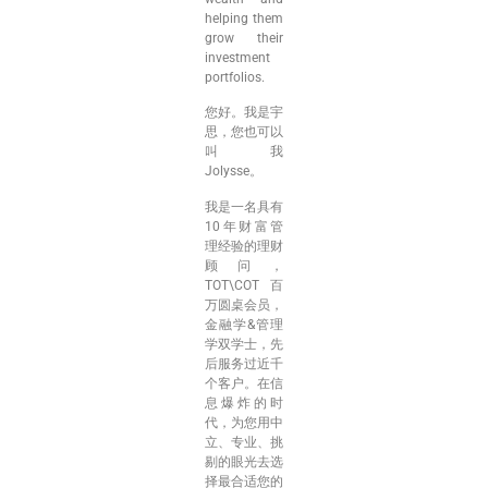
helping them
grow their
investment
portfolios.
您好。我是宇
思，您也可以
叫我
Jolysse。
我是一名具有
10年财富管
理经验的理财
顾问，
TOT\COT百
万圆桌会员，
金融学&管理
学双学士，先
后服务过近千
个客户。在信
息爆炸的时
代，为您用中
立、专业、挑
剔的眼光去选
择最合适您的