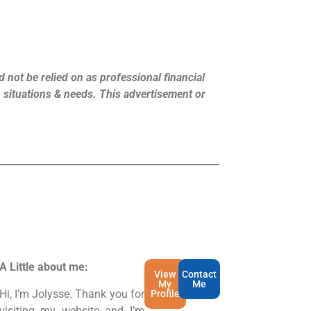
 not be relied on as professional financial
s, situations & needs. This advertisement or
A Little about me:
View
Contact
My
Me
Hi, I’m Jolysse. Thank you for
Profile
visiting my website and I’m