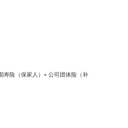
期寿险（保家人）+ 公司团体险（补
。