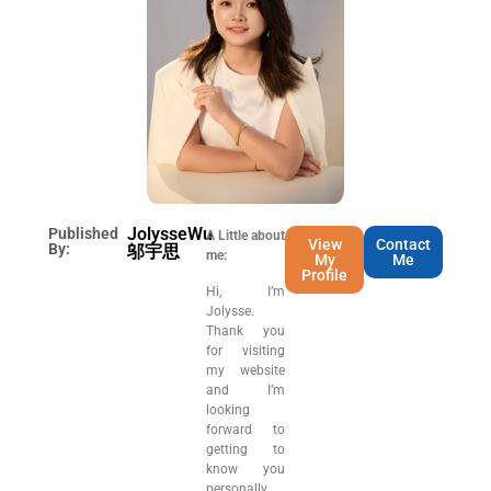
JolysseWu
Published
A Little about
View
Contact
By:
邬宇思
me:
My
Me
Profile
Hi, I’m
Jolysse.
Thank you
for visiting
my website
and I’m
looking
forward to
getting to
know you
personally.