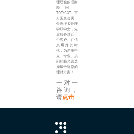
理经验的理财
顾问，
TOT\COT百
万圆桌会员，
金融学&管理
学双学士，先
后服务过近千
个客户。在信
息爆炸的时
代，为您用中
立、专业、挑
剔的眼光去选
择最合适您的
理财方案！
一对一
咨询，
请
点击