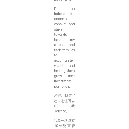
I’m an
independent
financial
consult and
strive
towards
helping my
clients and
their families
to
accumulate
wealth and
helping them
grow their
investment
portfolios.
您好。我是宇
思，您也可以
叫我
Jolysse。
我是一名具有
10年财富管