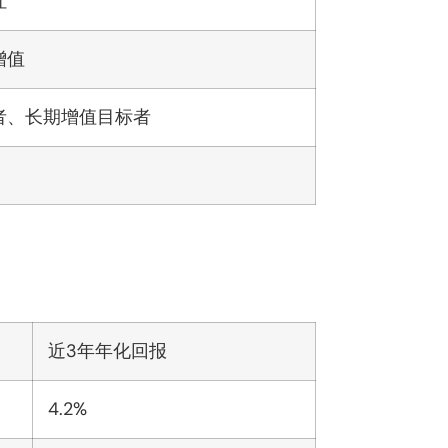
红
增值
者、长期增值目标者
近3年年化回报
4.2%