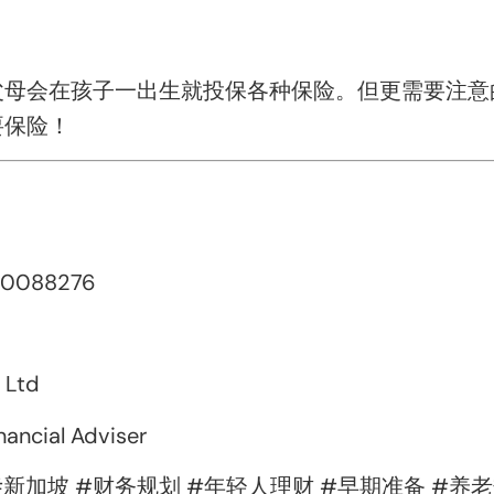
父母会在孩子一出生就投保各种保险。但更需要注意
要保险！
90088276
 Ltd
ancial Adviser
新加坡 #财务规划 #年轻人理财 #早期准备 #养老规