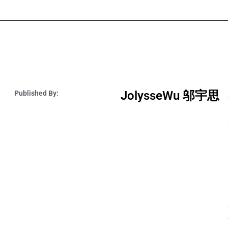
JolysseWu 邬宇思
Published By: