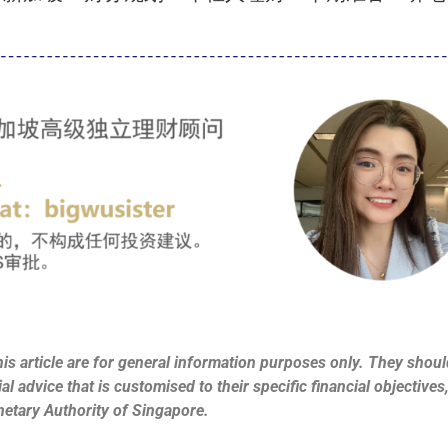
is article are for general information purposes only. They should
l advice that is customised to their specific financial objective
netary Authority of Singapore.