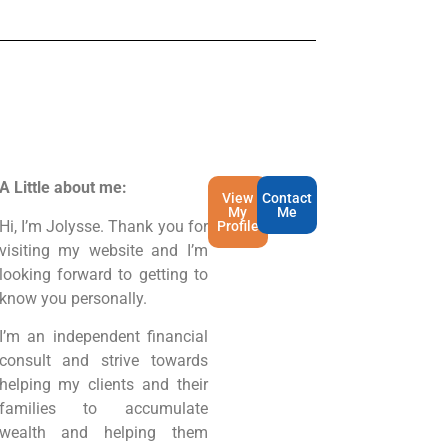
A Little about me:
View
Contact
My
Me
Hi, I’m Jolysse. Thank you for
Profile
visiting my website and I’m
looking forward to getting to
know you personally.
I’m an independent financial
consult and strive towards
helping my clients and their
families to accumulate
wealth and helping them