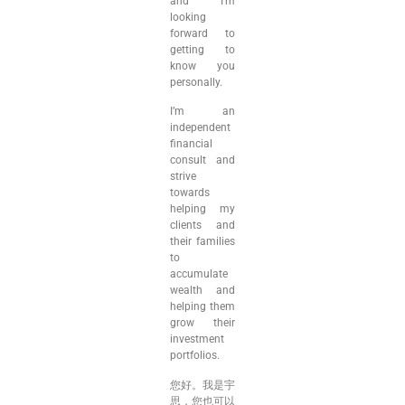
and I’m
looking
forward to
getting to
know you
personally.
I’m an
independent
financial
consult and
strive
towards
helping my
clients and
their families
to
accumulate
wealth and
helping them
grow their
investment
portfolios.
您好。我是宇
思，您也可以