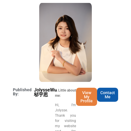
JolysseWu
Published
A Little about
View
Contact
By:
邬宇思
me:
My
Me
Profile
Hi, I’m
Jolysse.
Thank you
for visiting
my website