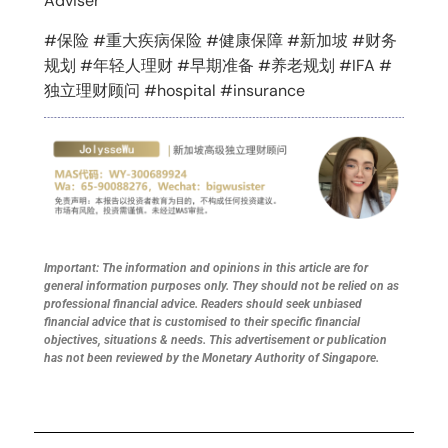
Adviser
#保险 #重大疾病保险 #健康保障 #新加坡 #财务
规划 #年轻人理财 #早期准备 #养老规划 #IFA #
独立理财顾问 #hospital #insurance
Important: The information and opinions in this article are for
general information purposes only. They should not be relied on as
professional financial advice. Readers should seek unbiased
financial advice that is customised to their specific financial
objectives, situations & needs. This advertisement or publication
has not been reviewed by the Monetary Authority of Singapore.