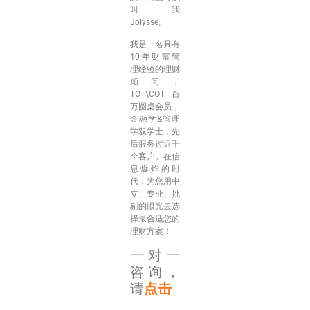
叫我
Jolysse。
我是一名具有
10年财富管
理经验的理财
顾问，
TOT\COT百
万圆桌会员，
金融学&管理
学双学士，先
后服务过近千
个客户。在信
息爆炸的时
代，为您用中
立、专业、挑
剔的眼光去选
择最合适您的
理财方案！
一对一
咨询，
请
点击