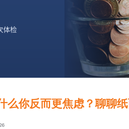
什么你反而更焦虑？聊聊纸
026