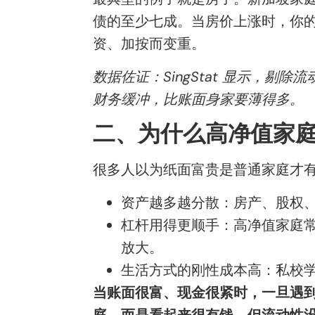
债的至少七成。当房价上涨时，你
资、加按而变重。
数据佐证：SingStat 显示，剔
财务缓冲，比账面身家要薄得多。
二、为什么高净值家
很多人以为纸面富贵是普通家庭才
资产越多越分散：房产、股权
杠杆用得更顺手：高净值家庭
放大。
生活方式的刚性成本高：私校学
当账面很富、现金很紧时，一旦遇
庭，而是看起来很有钱、但流动性