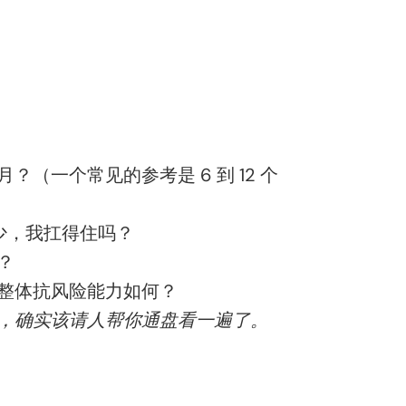
一个常见的参考是 6 到 12 个
少，我扛得住吗？
？
整体抗风险能力如何？
，确实该请人帮你通盘看一遍了。