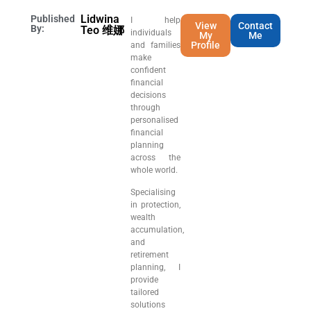
Lidwina
Published
I help
View
Contact
By:
Teo 维娜
individuals
My
Me
Profile
and families
make
confident
financial
decisions
through
personalised
financial
planning
across the
whole world.
Specialising
in protection,
wealth
accumulation,
and
retirement
planning, I
provide
tailored
solutions