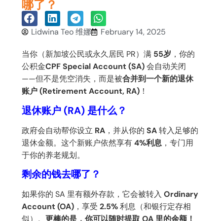
哪了？
Lidwina Teo 维娜
February 14, 2025
当你（新加坡公民或永久居民 PR）满
55岁
，你的
公积金
CPF Special Account (SA)
会自动关闭
——但不是凭空消失，而是被
合并到一个新的退休
账户 (Retirement Account, RA)
！
退休账户 (RA) 是什么？
政府会自动帮你设立
RA
，并从你的
SA
转入足够的
退休金额。这个新账户依然享有
4%利息
，专门用
于你的养老规划。
剩余的钱去哪了？
如果你的 SA 里有额外存款，它会被转入
Ordinary
Account (OA)
，享受
2.5%
利息（和银行定存相
似）。
更棒的是，你可以随时提取 OA 里的余额！