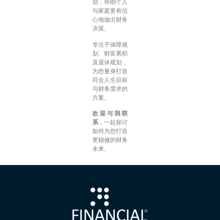
划，帮助个人
与家庭更有信
心地做出财务
决策。
专注于保障规
划、财富累积
及退休规划，
为您量身打造
符合人生目标
与财务需求的
方案。
欢迎与我联
系
，一起探讨
如何为您打造
更稳健的财务
未来。