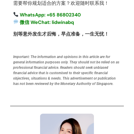
需要帮你规划适合的方案？欢迎随时联系我！
WhatsApp: +65 86802340
微信 WeChat: lidwinabq
别等意外发生才后悔，早点准备，一生无忧！
Important: The information and opinions in this article are for
general information purposes only. They should not be relied on as
professional financial advice. Readers should seek unbiased
financial advice that is customised to their specific financial
objectives, situations & needs. This advertisement or publication
has not been reviewed by the Monetary Authority of Singapore.