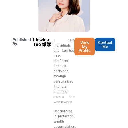
Lidwina
Published
I help
View
Contact
By:
Teo 维娜
individuals
My
Me
Profile
and families
make
confident
financial
decisions
through
personalised
financial
planning
across the
whole world.
Specialising
in protection,
wealth
accumulation,