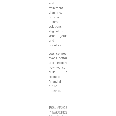
and
retirement
planning, I
provide
tailored
solutions
aligned with
your goals
and
priorities.
Let’s
connect
over a coffee
and explore
how we can
build a
stronger
financial
future
together.
我致力于通过
个性化理财规