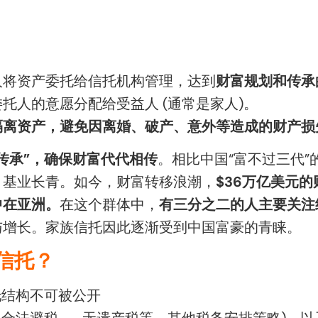
人将资产委托给信托机构管理，达到
财富规划和传承
托人的意愿分配给受益人 (通常是家人)。
隔离资产，避免因离婚、破产、意外等造成的财产损
传承”，确保财富代代相传
。相比中国“富不过三代
，基业长青。如今，财富转移浪潮，
$36万亿美元
中在亚洲。
在这个群体中，
有三分之二的人主要关注
与增长。家族信托因此逐渐受到中国富豪的青睐。
信托？
托结构不可被公开
（合法避税——无遗产税等、其他税务安排策略)，