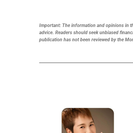
Important: The information and opinions in th
advice. Readers should seek unbiased financia
publication has not been reviewed by the Mo