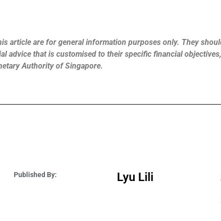
is article are for general information purposes only. They should
l advice that is customised to their specific financial objective
netary Authority of Singapore.
Lyu Lili
Published By: