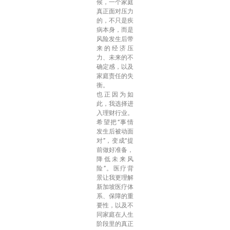
候，一个家庭
真正面对压力
的，不只是疾
病本身，而是
风险发生后带
来的经济压
力、未来的不
确定感，以及
家庭责任的失
衡。
也正因为如
此，我选择进
入理财行业。
希望把“事情
发生后被动面
对”，变成“提
前做好准备，
降低未来风
险”。医疗背
景让我更理解
新加坡医疗体
系、保障的重
要性，以及不
同家庭在人生
阶段里的真正