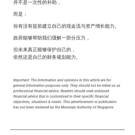
并不是一次性的补助，
而是：
你有没有提前建立自己的现金流与资产增长能力。
政府能够帮助我们缓解一部分压力，
但未来真正能够保护自己的，
依然还是自己的财务规划能力。
Important: The information and opinions in this article are for
general information purposes only. They should not be relied on as
professional financial advice. Readers should seek unbiased
financial advice that is customised to their specific financial
objectives, situations & needs. This advertisement or publication
has not been reviewed by the Monetary Authority of Singapore.