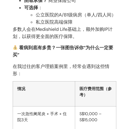
由谁承保？
商业保险公司
可选择
：
公立医院的A/B1级病房（单人/四人间）
私立医院高端保障
多数人会在Medishield Life基础上，额外加购IP计
划，以获得更全面的医疗保障。
看病到底有多贵？一张图告诉你“为什么一定要
买”
在我过往的客户理赔案例里，经常会遇到这些情
形：
情况
医疗费用范围（参
考）
一次急性阑尾炎
+
手术
+
住
S$10,000 –
院
3
天
S$15,000