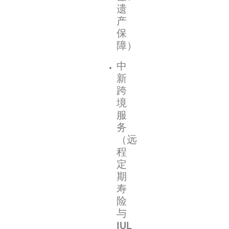
遗
产
保
障）
中
新
跨
境
服
务
（远
程
定
期
寿
险
与
IUL