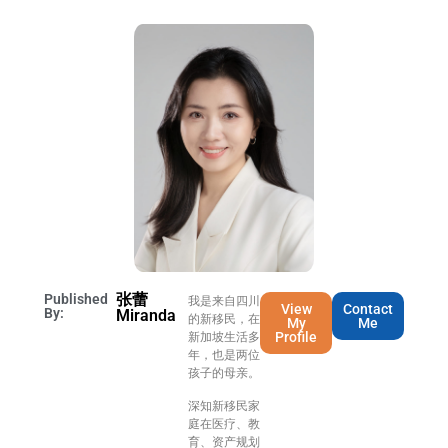
张蕾
Published
我是来自四川
View
Contact
By:
Miranda
的新移民，在
My
Me
Profile
新加坡生活多
年，也是两位
孩子的母亲。
深知新移民家
庭在医疗、教
育、资产规划