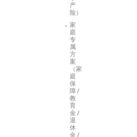
产
险）
家
庭
专
属
方
案
（家
庭
保
障/
教
育
金/
退
休
金/