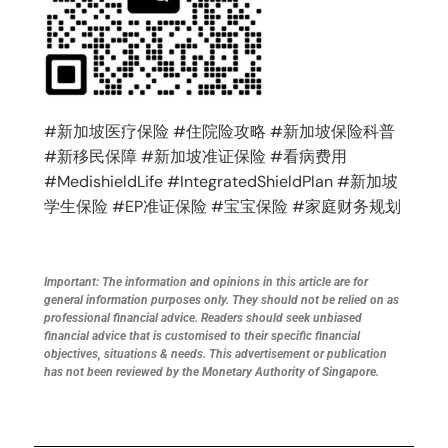
#
新加坡医疗保险
#
住院险攻略
#
新加坡保险科普
#
新移民保障
#
新加坡准证保险
#
看病费用
#MedishieldLife #IntegratedShieldPlan #
新加坡
学生保险
#EP
准证保险
#
宝宝保险
#
家庭财务规划
Important: The information and opinions in this article are for
general information purposes only. They should not be relied on as
professional financial advice. Readers should seek unbiased
financial advice that is customised to their specific financial
objectives, situations & needs. This advertisement or publication
has not been reviewed by the Monetary Authority of Singapore.