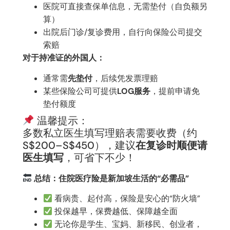
医院可直接查保单信息，无需垫付（自负额另
算）
出院后门诊/复诊费用，自行向保险公司提交
索赔
对于持准证的外国人：
通常需
先垫付
，后续凭发票理赔
某些保险公司可提供
LOG服务
，提前申请免
垫付额度
温馨提示：
多数私立医生填写理赔表需要收费（约
S$200–S$450），建议
在复诊时顺便请
医生填写
，可省下不少！
总结：住院医疗险是新加坡生活的“必需品”
看病贵、起付高，保险是安心的“防火墙”
投保越早，保费越低、保障越全面
无论你是学生、宝妈、新移民、创业者，