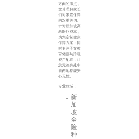
方面的痛点，
尤其理解家长
们对家庭保障
的双重关切。
针对新加坡高
昂医疗成本，
为您定制健康
保障方案；同
时专注子女教
育储蓄与跨境
资产配置，让
您无论身处中
新两地都能安
心无忧。
专业领域：
新
加
坡
全
险
种