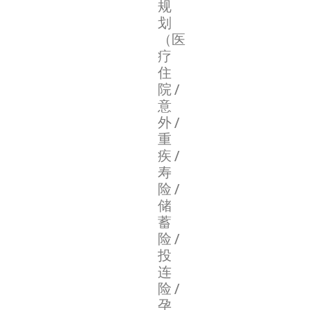
规
划
（医
疗
住
院/
意
外/
重
疾/
寿
险/
储
蓄
险/
投
连
险/
孕