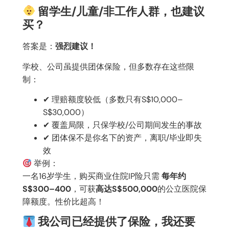
留学生/儿童/非工作人群，也建议
买？
答案是：
强烈建议！
学校、公司虽提供团体保险，但多数存在这些限
制：
✔
理赔额度较低（多数只有S$10,000–
S$30,000）
✔
覆盖局限，只保学校/公司期间发生的事故
✔
团体保不是你名下的资产，离职/毕业即失
效
举例：
一名16岁学生，购买商业住院IP险只需
每年约
S$300–400
，可获
高达S$500,000
的公立医院保
障额度。性价比超高！
我公司已经提供了保险，我还要