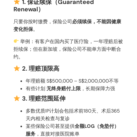
1. 保证续保（Guaranteed
Renewal）
只要你按时缴费，保险公司
必须续保，不能因健康
变化拒保
。
举例：有客户在国内买了医疗险，一年理赔后被
拒续保；但在新加坡，保险公司不能单方面中断合
约。
2. 理赔顶限高
年理赔额 S$500,000 – S$2,000,000不等
有些计划
无终身赔付上限
，长期保障力强
3. 理赔范围延伸
多数优质IP计划会包括术前180天、术后365
天内相关检查与复诊
某些保险公司甚至提供
全额LOG（免垫付）
服务
，直接对接医院账单