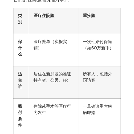
类
医疗住院险
重疾险
别
保
医疗账单（实报实
一次性赔付保额
什
销）
（如
50
万新币）
么
适
居住在新加坡的准证
所有人，包括外
合
持有者、公民、
PR
国访客
谁
赔
住院或手术等医疗行
一旦确诊重大疾
付
为发生
病即赔
条
件