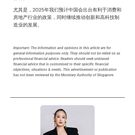
尤其是，2025年我们预计中国会出台有利于消费和
房地产行业的政策，同时继续推动创新和高科技制
造业的发展。
Important: The information and opinions in this article are for
general information purposes only. They should not be relied on as
professional financial advice. Readers should seek unbiased
financial advice that is customised to their specific financial
objectives, situations & needs. This advertisement or publication
has not been reviewed by the Monetary Authority of Singapore.