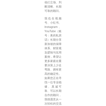
他们立场、判
断清晰、长期
可靠的顾问。
我也在视频
号、小红书、
Instagram、
YouTube（账
号：奥莉私房
话）长期分享
新加坡的保障
体系、财富规
划逻辑与实用
案例，希望让
更多家庭在重
要决策上少走
弯路、拥有更
高的确定性。
如果您正在寻
找一位专业稳
健、真诚可
靠、可以长期
合作的顾问，
我很愿意从一
次轻松的交流