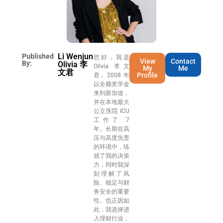
Li Wenjun
Published
您好，我是
View
Contact
By:
Olivia 李
Olivia 李文
My
Me
文君
Profile
君。2008 年
以全额奖学金
来到新加坡，
并在本地最大
公立医院 ICU
工作了 7
年。长期在高
压与高度负责
的环境中，练
就了我的决策
力，同时我深
刻理解了风
险、稳定与财
务安全的重要
性。也正因如
此，我选择进
入理财行业，