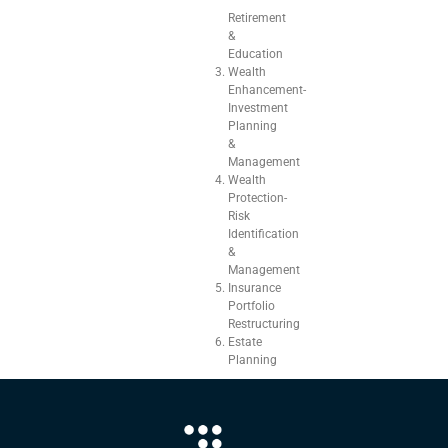
–
Retirement
&
Education
Wealth
Enhancement-
Investment
Planning
&
Management
Wealth
Protection-
Risk
Identification
&
Management
Insurance
Portfolio
Restructuring
Estate
Planning