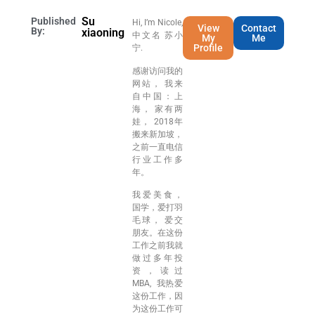
Su
Published
Hi, I’m Nicole,
View
Contact
By:
xiaoning
中文名 苏小
My
Me
Profile
宁.
感谢访问我的
网站， 我来
自中国：上
海， 家有两
娃， 2018年
搬来新加坡，
之前一直电信
行业工作多
年。
我爱美食，
国学，爱打羽
毛球， 爱交
朋友。在这份
工作之前我就
做过多年投
资，读过
MBA, 我热爱
这份工作，因
为这份工作可