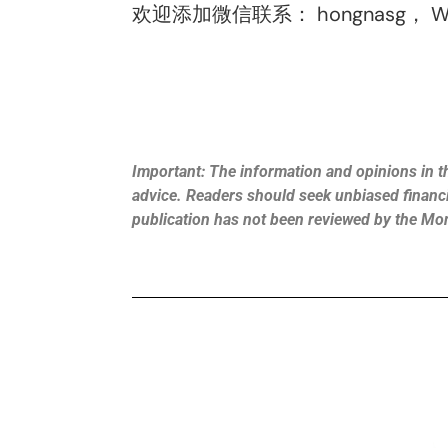
欢迎添加微信联系：
hongnasg
，
W
Important: The information and opinions in th
advice. Readers should seek unbiased financia
publication has not been reviewed by the Mo