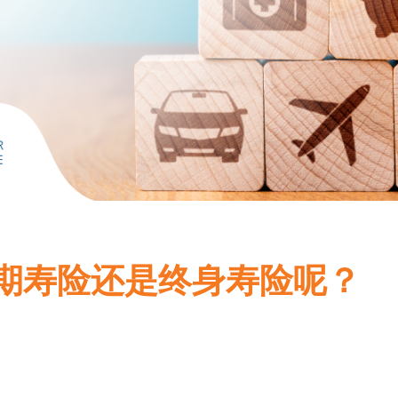
期寿险还是终身寿险呢？