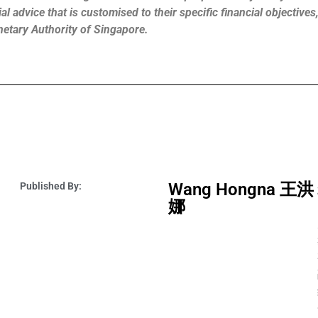
l advice that is customised to their specific financial objective
netary Authority of Singapore.
Wang Hongna 王洪
Published By:
娜