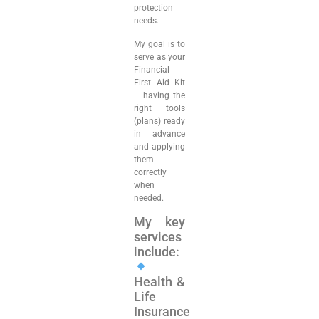
protection
needs.
My goal is to
serve as your
Financial
First Aid Kit
– having the
right tools
(plans) ready
in advance
and applying
them
correctly
when
needed.
My key
services
include:
Health &
Life
Insurance