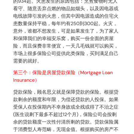
的934起。火患发生的原因包括：烹煮食物时无人
看守、随意丢弃点燃的物品如烟头，以及因电器或
电线故障引发的火患，但其中因电源造成的住宅火
患数量保持平稳，每年约有250到300起。火灾，
意外，谁都不想发生，可是如果发生了，为了家人
和保障我们的幸福安乐窝，购买一份全面的房屋
险，而且保费非常便宜，一天几毛钱就可以购买，
市场上很多保险公司提供此类保险，买到满足自己
需要的就好。
第三个：保险是房屋贷款保险（Mortgage Loan
Insurance）
贷款保险，顾名思义就是保障贷款的保险。根据贷
款剩余的额度和年限，为偿还贷款的人投保。如果
受保人在投保期内不幸身故或全残或得了不治之症
(医生说剩下最多不超过12个月)，保险公司会按剩
余的贷款额度一次性付清所剩的贷款。贷款保险属
于消费型人寿范畴，无现金值。根据购买的房产不