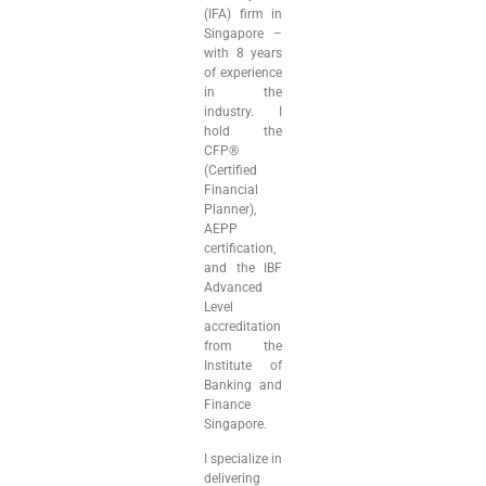
(IFA) firm in
Singapore –
with 8 years
of experience
in the
industry. I
hold the
CFP®
(Certified
Financial
Planner),
AEPP
certification,
and the IBF
Advanced
Level
accreditation
from the
Institute of
Banking and
Finance
Singapore.
I specialize in
delivering