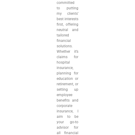
committed
to putting
my clients’
best interests
first, offering
neutral and
tailored
financial
solutions.
Whether it’s
claims for
hospital
insurance,
planning for
education or
retirement, or
setting up
employee
benefits and
corporate
insurance, I
aim to be
your go-to
advisor for
all financial