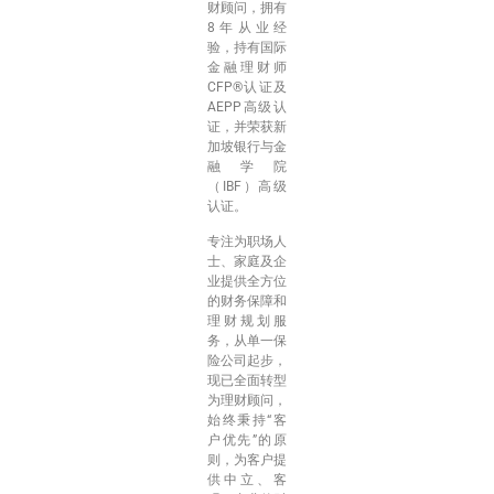
财顾问，拥有
8年从业经
验，持有国际
金融理财师
CFP®认证及
AEPP高级认
证，并荣获新
加坡银行与金
融学院
（IBF）高级
认证。
专注为职场人
士、家庭及企
业提供全方位
的财务保障和
理财规划服
务，从单一保
险公司起步，
现已全面转型
为理财顾问，
始终秉持“客
户优先”的原
则，为客户提
供中立、客