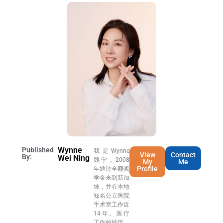
Wynne
Published
我是Wynne
View
Contact
By:
Wei Ning
魏宁，2008
My
Me
Profile
年通过全额奖
学金来到新加
坡，并在本地
知名公立医院
手术室工作近
14年。医疗
工作的经历，