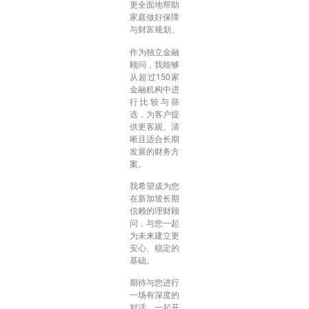
更全面地帮助
家庭做好保障
与财富规划。
作为独立金融
顾问，我能够
从超过150家
金融机构中进
行比较与筛
选，为客户提
供更客观、清
晰且适合长期
发展的财务方
案。
我希望成为您
在新加坡长期
信赖的理财顾
问，与您一起
为未来建立更
安心、稳定的
基础。
期待与您进行
一场有深度的
对话，一起开