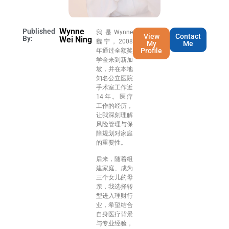
Wynne
Published
我是Wynne
View
Contact
By:
Wei Ning
魏宁，2008
My
Me
Profile
年通过全额奖
学金来到新加
坡，并在本地
知名公立医院
手术室工作近
14年。医疗
工作的经历，
让我深刻理解
风险管理与保
障规划对家庭
的重要性。
后来，随着组
建家庭、成为
三个女儿的母
亲，我选择转
型进入理财行
业，希望结合
自身医疗背景
与专业经验，