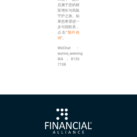
启属于您的财
富增长与风险
守护之旅。如
果您希望进一
步与我联系，
点击“
预约咨
询
”。
WeChat：
wynne_weining
WA：8126
7108