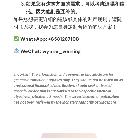
如果您有这两方面的需求，可以考虑遗嘱和信
托。因为他们是互补的。
如果您想要更详细的建议或具体的财产规划，请随
时联系我，我会为您量身定制合适的解决方案！
WhatsApp: +6581267108
WeChat: wynne_weining
Important: The information and opinions in this article are for
general information purposes only. They should not be relied on as
professional financial advice. Readers should seek unbiased
financial advice that is customised to their specific financial
objectives, situations & needs. This advertisement or publication
has not been reviewed by the Monetary Authority of Singapore.