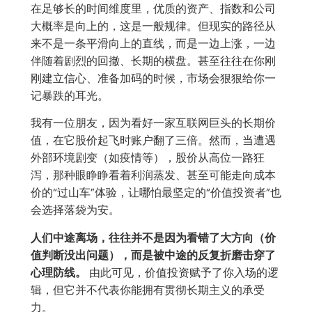
在足够长的时间维度里，优质的资产、指数和公司
大概率是向上的，这是一般规律。但现实的路径从
来不是一条平滑向上的直线，而是一边上涨，一边
伴随着剧烈的回撤、长期的横盘。甚至往往在你刚
刚建立信心、准备加码的时候，市场会狠狠给你一
记暴跌的耳光。
我有一位朋友，因为看好一家互联网巨头的长期价
值，在它股价起飞时账户翻了三倍。然而，当遭遇
外部环境剧变（如疫情等），股价从高位一路狂
泻，那种眼睁睁看着利润蒸发、甚至可能走向成本
价的“过山车”体验，让哪怕最坚定的“价值投资者”也
会选择落袋为安。
人们中途离场，往往并不是因为看错了大方向（价
值判断没出问题），而是被中途的反复折磨击穿了
心理防线。
由此可见，价值投资赋予了你入场的逻
辑，但它并不代表你能拥有贯彻长期主义的承受
力。