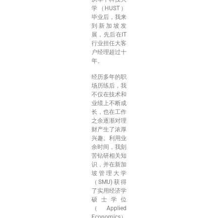
学（HUST）
毕业后，我来
到新加坡发
展，先后在IT
行业担任大客
户经理超过十
年。
经历多年的职
场历练后，我
不仅在技术和
业绩上不断成
长，也在工作
之余逐渐对理
财产生了浓厚
兴趣。利用业
余时间，我刻
苦钻研相关知
识，并在新加
坡管理大学
（SMU)获得
了实用经济学
硕士学位
（Applied
Economics）。