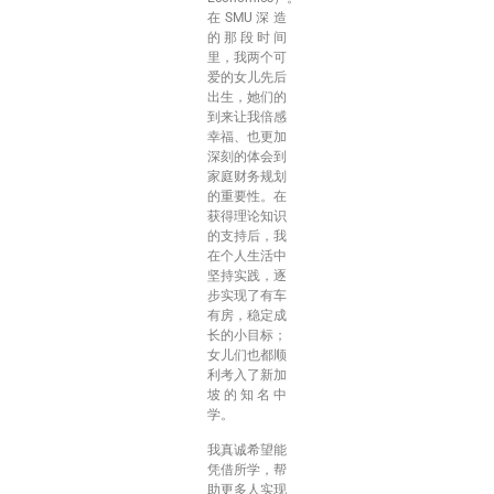
在SMU深造
的那段时间
里，我两个可
爱的女儿先后
出生，她们的
到来让我倍感
幸福、也更加
深刻的体会到
家庭财务规划
的重要性。在
获得理论知识
的支持后，我
在个人生活中
坚持实践，逐
步实现了有车
有房，稳定成
长的小目标；
女儿们也都顺
利考入了新加
坡的知名中
学。
我真诚希望能
凭借所学，帮
助更多人实现