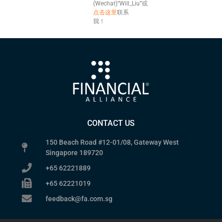
(Wechat)“Will_Liu”或
点击这里
联系
我！
CONTACT US
150 Beach Road #12-01/08, Gateway West
Singapore 189720
+65 62221889
+65 62221019
feedback@fa.com.sg