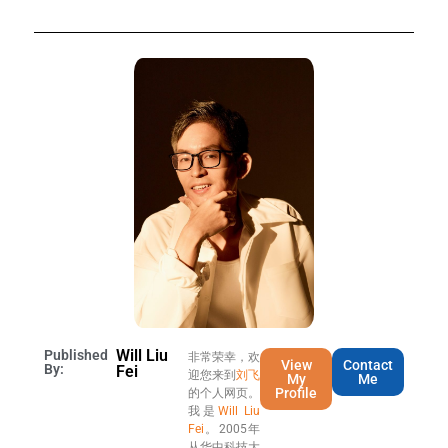
Will Liu
Published
非常荣幸，欢
View
Contact
By:
Fei
迎您来到
刘飞
My
Me
Profile
的个人网页。
我是
Will Liu
Fei
。2005年
从华中科技大