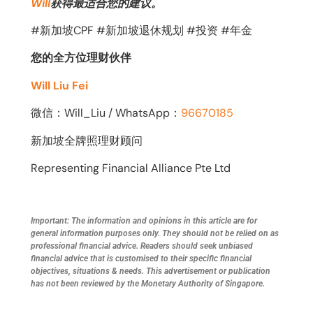
Will
获得最适合您的建议。
#新加坡CPF #新加坡退休规划 #投资 #年金
您的全方位理财伙伴
Will Liu Fei
微信：Will_Liu / WhatsApp：
96670185
新加坡全牌照理财顾问
Representing Financial Alliance Pte Ltd
Important: The information and opinions in this article are for
general information purposes only. They should not be relied on as
professional financial advice. Readers should seek unbiased
financial advice that is customised to their specific financial
objectives, situations & needs. This advertisement or publication
has not been reviewed by the Monetary Authority of Singapore.