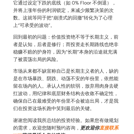
它通过设定下跌的底线（如 0% Floor 不倒退），
并将上涨年份的利润锁定，来减少频繁决策的次
数。这就等同于把“崩溃式的回撤”转化为了心理
上“可承受的波动”。
回到最初的问题：价值投资绝不等于长期主义，前
者是认知，后者是修行；而投资走长期路线也绝非
稳赚不赔的护身符，因为“长期”本身的沿途就充满
了被震荡出局的风险。
市场从来都不缺宣称自己是长期主义者的人，缺的
是在市场暴跌、阴跌、动荡不安的年份里，依然能
留在场内的人。承认人性的软弱，放弃用肉身去硬
扛波动，用纪律和底层财务结构去收敛不确定性，
确保自己在最难受的年份里不会被迫出局，才是我
们在投资这场长跑中笑到最后的关键。
谢谢您阅读我所总结的投资经验。如果您有做规划
的需求，欢迎您随时预约咨询，
更欢迎你
直接联系