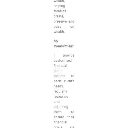
wealth,
helping
families
create,
preserve, and
pass on
wealth.
My
Commitment
I provide
customised
financial
plans
tailored to
each client’s
needs,
regularly
reviewing
and
adjusting
them to
ensure their
financial
goals are