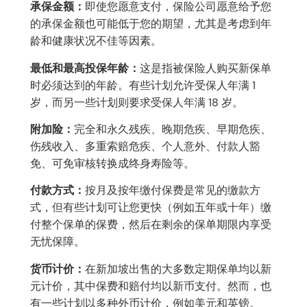
承保金额：
即使您愿意支付，保险公司愿意给予您
的承保金额也可能低于您的期望，尤其是考虑到年
龄和健康状况不佳等因素。
最低和最高投保年龄：
这是指被保险人购买新保单
时必须达到的年龄。有些计划允许受保人年满 1
岁，而另一些计划则要求受保人年满 18 岁。
附加险：
完全和永久残疾、晚期危疾、早期危疾、
伤残收入、多重索赔危疾、个人意外、付款人豁
免、可免审核转换成终身寿险等。
付款方式：
按月及按年缴付保费是常见的缴款方
式，但有些计划可让您更快（例如五年或十年）缴
付整个保单的保费，然后在剩余的保单期限内享受
无忧保障。
货币计价：
在新加坡出售的大多数定期保单均以新
元计价，其中保费和赔付均以新币支付。然而，也
有一些计划以多种外币计价，例如美元和英镑。