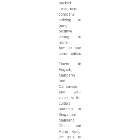
backed
investment
company,
striving to
bring
positive
change to
more
families and
communities.
Fluent in
English,
Mandarin
and
Cantonese,
and well-
versed in the
cultural
nuances of
Singapore,
Mainland
China and
Hong Kong,
I’m able to