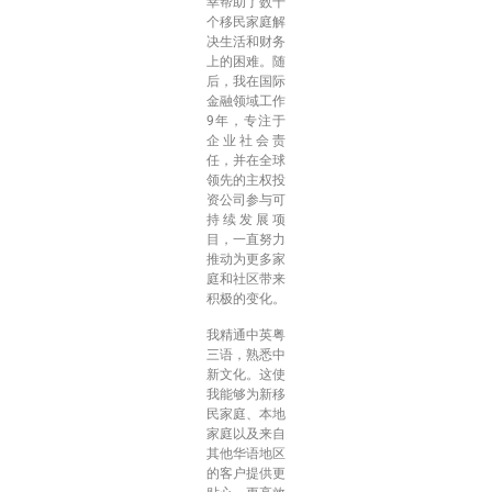
幸帮助了数十
个移民家庭解
决生活和财务
上的困难。随
后，我在国际
金融领域工作
9年，专注于
企业社会责
任，并在全球
领先的主权投
资公司参与可
持续发展项
目，一直努力
推动为更多家
庭和社区带来
积极的变化。
我精通中英粤
三语，熟悉中
新文化。这使
我能够为新移
民家庭、本地
家庭以及来自
其他华语地区
的客户提供更