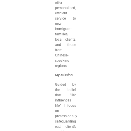
offer
personalised,
efficient
service to
new
immigrant
families,
local clients,
and those
from
Chinese-
speaking
regions.
My Mission
Guided by
the belief
that “life
influences
life,” I focus
on
professionally
safeguarding
each client’s