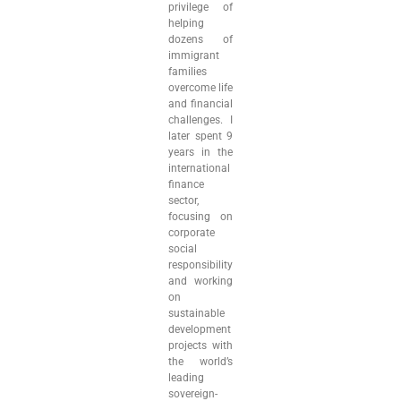
privilege of
helping
dozens of
immigrant
families
overcome life
and financial
challenges. I
later spent 9
years in the
international
finance
sector,
focusing on
corporate
social
responsibility
and working
on
sustainable
development
projects with
the world’s
leading
sovereign-