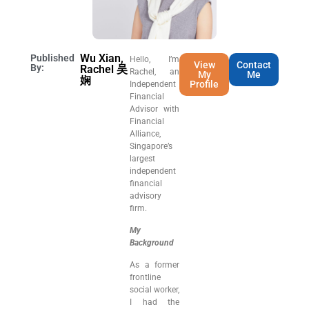
Wu Xian,
Published
Hello, I’m
View
Contact
By:
Rachel 吴
Rachel, an
My
Me
娴
Profile
Independent
Financial
Advisor with
Financial
Alliance,
Singapore’s
largest
independent
financial
advisory
firm.
My
Background
As a former
frontline
social worker,
I had the