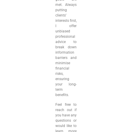
met. Always
putting
clients’
interests first,
I offer
unbiased
professional
advice to
break down
information
barriers and
minimise
financial
risks,
ensuring
your long-
term
benefits.
Feel free to
reach out if
you have any
questions or
would like to
learn more